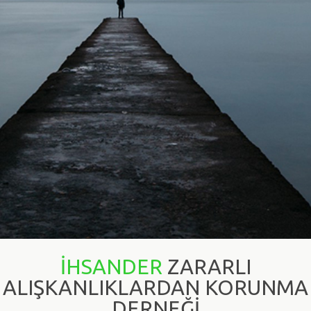
Bir kereden
bir şey olmaz deme,
Uyuşturucuya hayır de!
İHSANDER
ZARARLI
ALIŞKANLIKLARDAN KORUNMA
DERNEĞİ